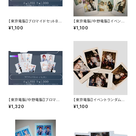
【東京電脳】ブロマイドセットB N
【東京電脳/中野電脳】イベントラ
EOKYO CRUISE ver.
ンダムチェキ - 8/1,2 Lives I
¥1,100
¥1,100
n London -
【東京電脳/中野電脳】ブロマイ
【東京電脳】イベントランダムチ
ドセットA NEOKYO CRUISE v
ェキ - 7/26 TRINITY LIVE
¥1,320
¥1,100
er.
@東京キネマ倶楽部 -