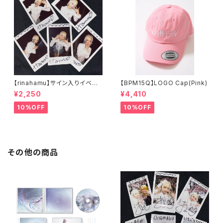
【rinahamu】サイン入りイベン
【BPM15Q】LOGO Cap(Pink)
トランダムチェキ - 6/7 MOO
¥2,250
¥4,410
NRAKER -
10%OFF
10%OFF
その他の商品