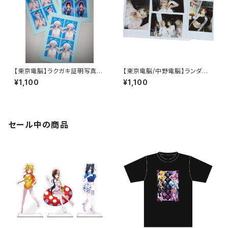
【東京電脳】ラクガキ証明写真風
【東京電脳/中野電脳】ランダム
ステッカー
チェキ - 7/25 NEOKYO CR
¥1,100
¥1,100
UISE衣装-
セール中の商品