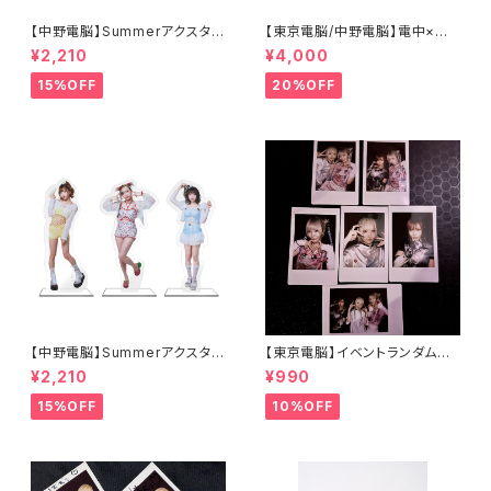
【中野電脳】Summerアクスタ
【東京電脳/中野電脳】電中×電
（Character Ver.）
東祭 イベント限定Tシャツ（通常
¥2,210
¥4,000
ver.）
15%OFF
20%OFF
【中野電脳】Summerアクスタ
【東京電脳】イベントランダムチ
（Cast Ver.）
ェキ - 6/13 TOKYO OTAKU
¥2,210
¥990
RAVE -
15%OFF
10%OFF