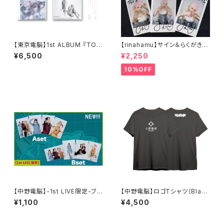
【東京電脳】1st ALBUM 『TOK
【rinahamu】サイン＆らくがき入
YO DEN-NOU:LAYERⅠ』
りMVオフショットランダムチェ
¥6,500
¥2,250
キ - Ki Ni Naru & CHO.MA.
KU -
10%OFF
【中野電脳】-1st LIVE限定-ブ
【中野電脳】ロゴTシャツ（Blac
ロマイドセット
k）
¥1,100
¥4,500