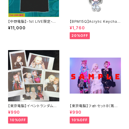
【中野電脳】-1st LIVE限定-全
【BPM15Q】Acrylic Keychain
員サイン入りTシャツ
(rinahamu)
¥11,000
¥1,760
20%OFF
【東京電脳】イベントランダムチ
【東京電脳】フォトセットB（第二
ェキ3/28電中電東祭
章ver.）
¥990
¥990
10%OFF
10%OFF