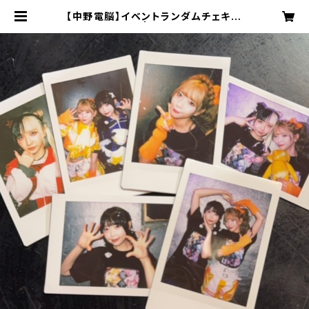
【中野電脳】イベントランダムチェキ3/
28電中電東祭 | 15STYLE MART