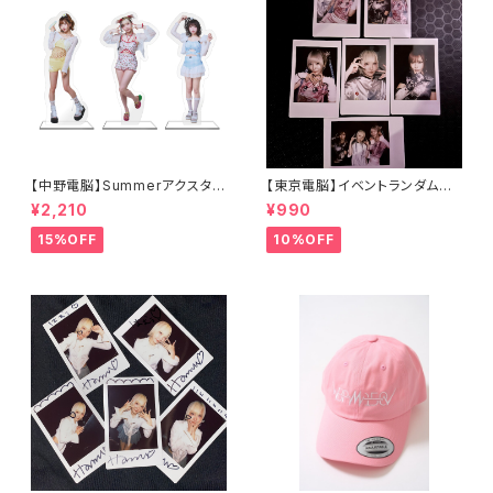
【中野電脳】Summerアクスタ
【東京電脳】イベントランダムチ
（Cast Ver.）
ェキ - 6/13 TOKYO OTAKU
¥2,210
¥990
RAVE -
15%OFF
10%OFF