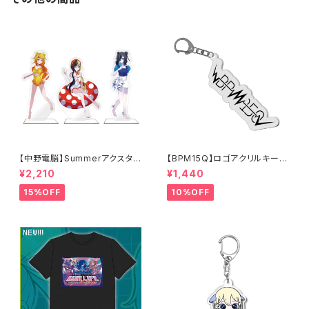
【中野電脳】Summerアクスタ
【BPM15Q】ロゴアクリルキーホ
（Character Ver.）
ルダー
¥2,210
¥1,440
15%OFF
10%OFF