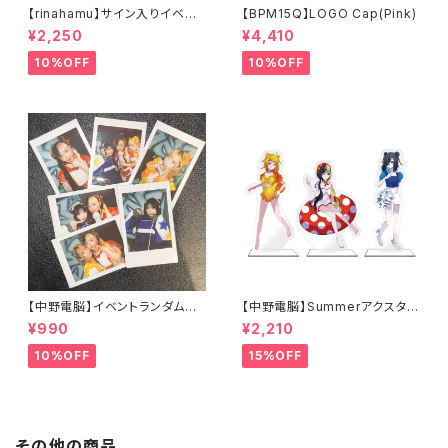
【rinahamu】サイン入りイベン
【BPM15Q】LOGO Cap(Pink)
トランダムチェキ - 6/7 MOO
¥2,250
¥4,410
NRAKER -
10%OFF
10%OFF
【中野電脳】イベントランダムチ
【中野電脳】Summerアクスタ
ェキ - 5/17 BEST FRIENDS
（Character Ver.）
¥990
¥2,210
JAM vol.2 -
10%OFF
15%OFF
その他の商品