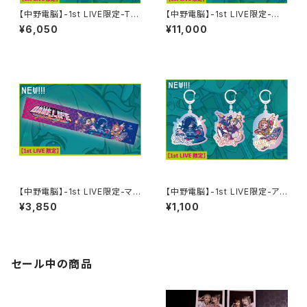
【中野電脳】-1st LIVE限定-Tシ
【中野電脳】-1st LIVE限定-全
ャツ
員サイン入りTシャツ
¥6,050
¥11,000
【中野電脳】-1st LIVE限定-マフ
【中野電脳】-1st LIVE限定-アク
ラータオル
リルキーホルダー
¥3,850
¥1,100
セール中の商品