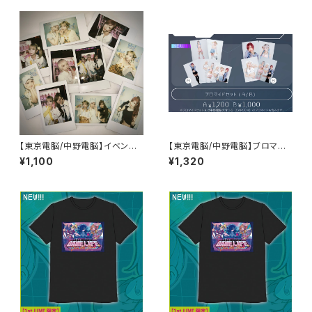
【東京電脳/中野電脳】イベントラ
【東京電脳/中野電脳】ブロマイ
ンダムチェキ - 8/1,2 Lives I
ドセットA NEOKYO CRUISE v
¥1,100
¥1,320
n London -
er.