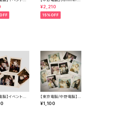
ェキ - 5/17
クスタ（Character Ve
0
¥2,210
 FRIENDS JAM
r.）
-
OFF
15%OFF
電脳】イベントラ
【東京電脳/中野電脳】イ
チェキ - 7/26
ベントランダムチェキ
00
¥1,100
ITY LIVE@東京
- 8/1,2 Lives In Lon
倶楽部 -
don -