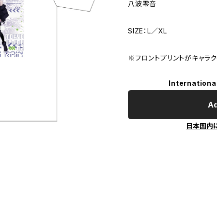
八波零音
SIZE：L／XL
※フロントプリントがキャラク
Internationa
Ad
日本国内