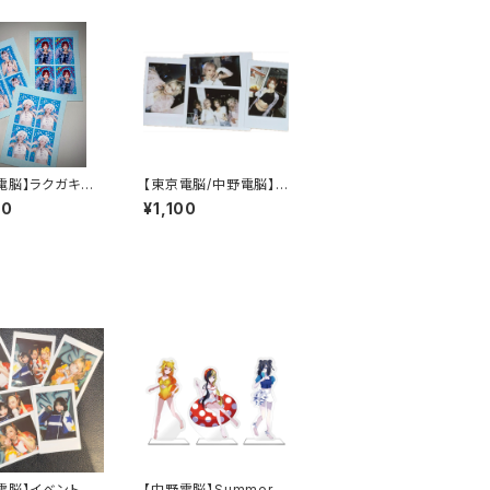
電脳】ラクガキ証
【東京電脳/中野電脳】ラ
風ステッカー
ンダムチェキ - 7/25
00
¥1,100
NEOKYO CRUISE衣
装-
電脳】イベントラ
【中野電脳】Summerア