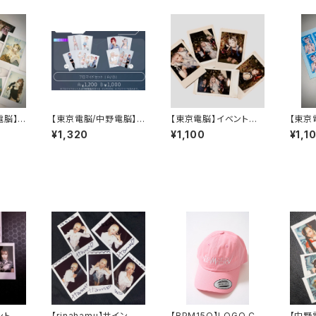
電脳】イ
【東京電脳/中野電脳】ブ
【東京電脳】イベントラ
【東京
チェキ
ロマイドセットA NEOK
ンダムチェキ - 7/26
明写真
¥1,320
¥1,100
¥1,1
YO CRUISE ver.
TRINITY LIVE@東京
キネマ倶楽部 -
ントラ
【rinahamu】サイン入り
【BPM15Q】LOGO Ca
【中野