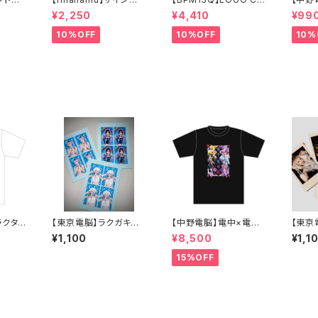
/13
イベントランダムチェ
p(Pink)
ンダムチ
¥2,250
¥4,410
¥99
 RAV
キ - 6/7 MOONRAK
BEST
ER -
vol.2 
10%OFF
10%OFF
10%
ラクタ
【東京電脳】ラクガキ証
【中野電脳】電中×電東
【東京
er.
明写真風ステッカー
祭 イベント限定Tシャツ
ンダム
¥1,100
¥8,500
¥1,1
（中野電脳サイン入りv
TRIN
er.）
キネマ
15%OFF