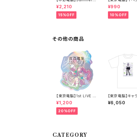
クスタ（Cast Ver.）
ンダムチェキ - 6
¥2,210
¥990
TOKYO OTAKU
E -
15%OFF
10%OFF
その他の商品
【東京電脳】1st LIVE G
【東京電脳】キャ
OODS -Sticker Set-
ーTシャツ 第二章v
¥1,200
¥6,050
（八波零音）
20%OFF
CATEGORY