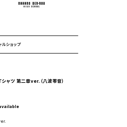
ャルショップ
シャツ 第二章ver.（八波零音）
available
r.