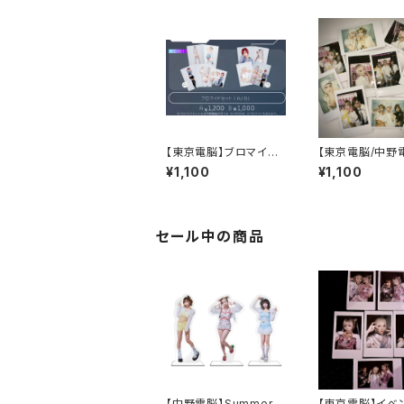
【東京電脳】ブロマイド
【東京電脳/中野
セットB NEOKYO CR
ベントランダム
¥1,100
¥1,100
UISE ver.
- 8/1,2 Lives In Lon
don -
セール中の商品
【中野電脳】Summerア
【東京電脳】イベ