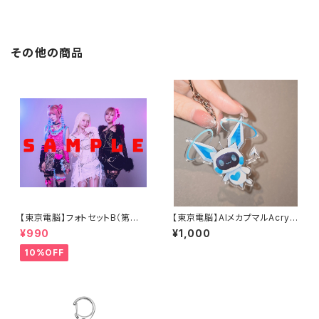
その他の商品
【東京電脳】フォトセットB（第二
【東京電脳】AIメカプマルAcryli
章ver.）
c Keychain
¥990
¥1,000
10%OFF