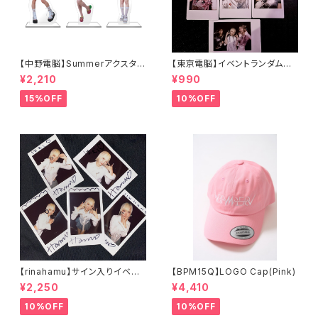
【中野電脳】Summerアクスタ
【東京電脳】イベントランダムチ
（Cast Ver.）
ェキ - 6/13 TOKYO OTAKU
¥2,210
¥990
RAVE -
15%OFF
10%OFF
【rinahamu】サイン入りイベン
【BPM15Q】LOGO Cap(Pink)
トランダムチェキ - 6/7 MOO
¥2,250
¥4,410
NRAKER -
10%OFF
10%OFF