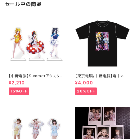
セール中の商品
【中野電脳】Summerアクスタ
【東京電脳/中野電脳】電中×電
（Character Ver.）
東祭 イベント限定Tシャツ（通常
¥2,210
¥4,000
ver.）
15%OFF
20%OFF