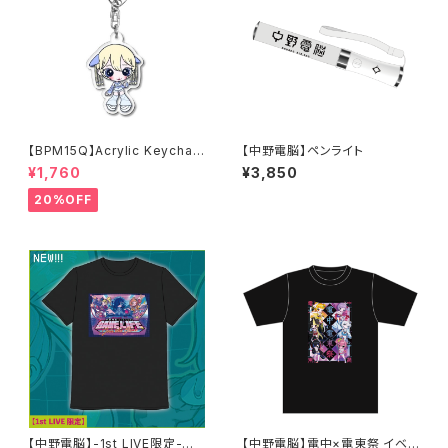
【BPM15Q】Acrylic Keychain
【中野電脳】ペンライト
(rinahamu)
¥1,760
¥3,850
20%OFF
【中野電脳】-1st LIVE限定-全
【中野電脳】電中×電東祭 イベン