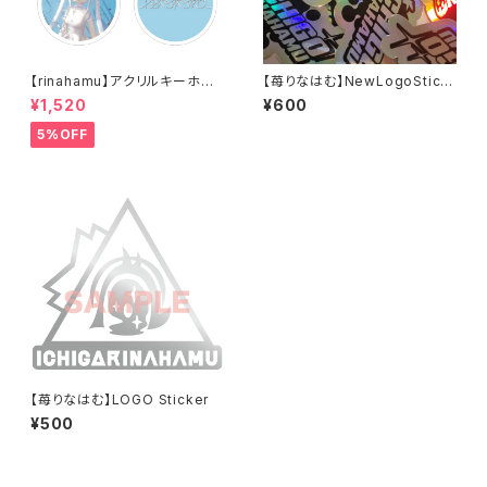
【rinahamu】アクリルキーホル
【苺りなはむ】NewLogoStick
ダー
er
¥1,520
¥600
5%OFF
【苺りなはむ】LOGO Sticker
¥500