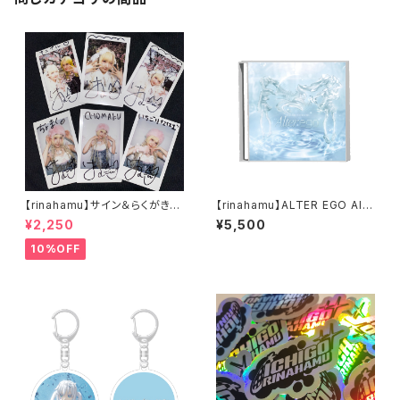
【rinahamu】サイン＆らくがき入
【rinahamu】ALTER EGO Alb
りMVオフショットランダムチェ
um
¥2,250
¥5,500
キ - Ki Ni Naru & CHO.MA.
KU -
10%OFF