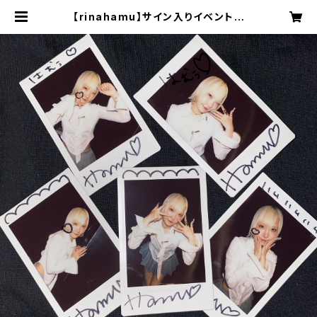
【rinahamu】サイン入りイベントラ
ンダムチェキ - 6/7 MOONRAKE
R - | 15STYLE MART